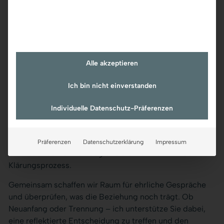
als stabilen Rückhalt zu erleben.
Alle akzeptieren
Entscheidungshilfe bei
Ich bin nicht einverstanden
Trennungsgedanken
Individuelle Datenschutz-Präferenzen
Manche Paare stehen an einem Wendepunkt und wissen
nicht, ob sie ihre Beziehung fortsetzen oder sich
Präferenzen
Datenschutzerklärung
Impressum
trennen möchten. Ich begleite Sie wertfrei in Ihrem
Klärungsprozess.
Gemeinsam schaffen wir Raum für ehrliche Gespräche
und überprüfen, was die Beziehung noch trägt. Ob
Neuanfang oder Trennung – ich unterstütze Sie dabei,
eine reflektierte Entscheidung zu treffen und den